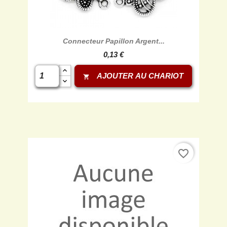
Connecteur Papillon Argent...
0,13 €
AJOUTER AU CHARIOT
shopping_cart
favorite_border