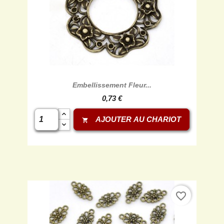
Embellissement Fleur...
0,73 €
AJOUTER AU CHARIOT
shopping_cart
favorite_border