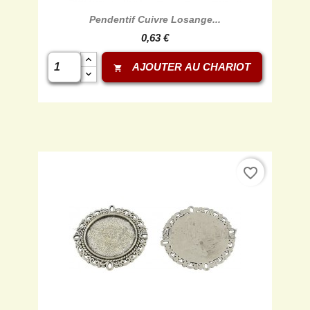
Pendentif Cuivre Losange...
0,63 €
AJOUTER AU CHARIOT
shopping_cart
favorite_border