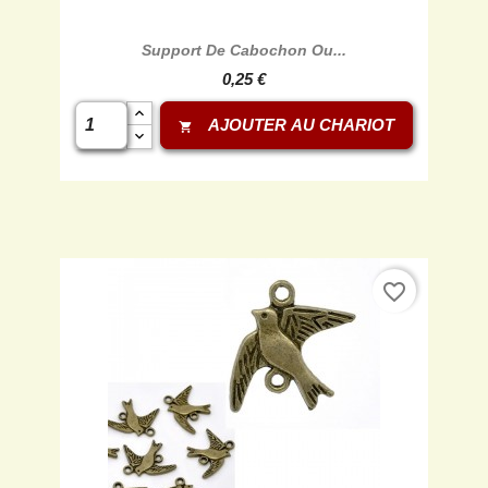
Support De Cabochon Ou...
0,25 €
AJOUTER AU CHARIOT
shopping_cart
favorite_border