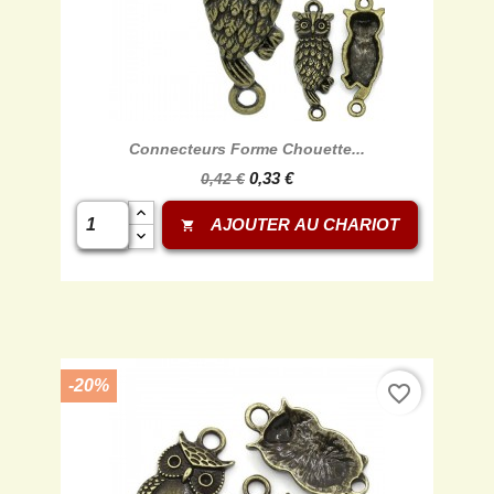
Connecteurs Forme Chouette...
0,33 €
0,42 €
AJOUTER AU CHARIOT
shopping_cart
-20%
favorite_border