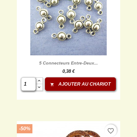
5 Connecteurs Entre-Deux...
0,38 €
AJOUTER AU CHARIOT
shopping_cart
-50%
favorite_border