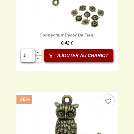
Connecteur Décor De Fleur
0,42 €
AJOUTER AU CHARIOT
shopping_cart
-20%
favorite_border