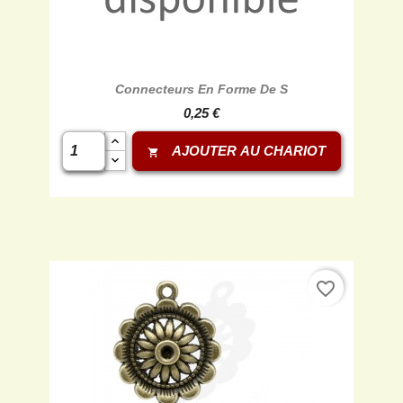
Connecteurs En Forme De S
0,25 €
AJOUTER AU CHARIOT
shopping_cart
favorite_border