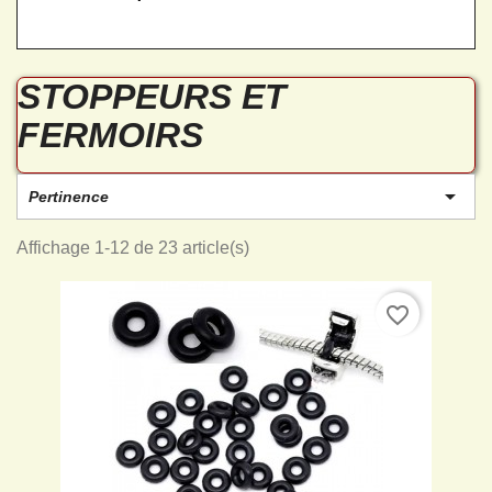
STOPPEURS ET
FERMOIRS

Pertinence
Affichage 1-12 de 23 article(s)
favorite_border