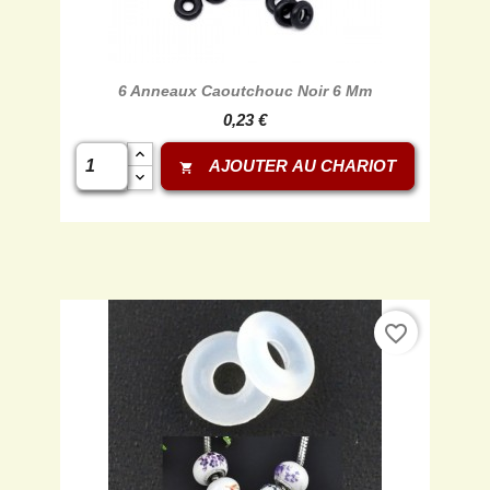
6 Anneaux Caoutchouc Noir 6 Mm
0,23 €
AJOUTER AU CHARIOT
shopping_cart
favorite_border