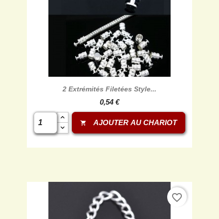
2 Extrémités Filetées Style...
0,54 €
AJOUTER AU CHARIOT
shopping_cart
favorite_border