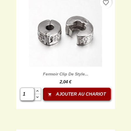
favorite_border
Fermoir Clip De Style...
2,04 €
AJOUTER AU CHARIOT
shopping_cart