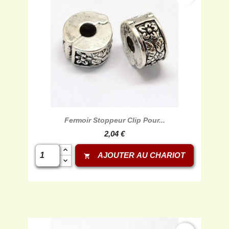
Fermoir Stoppeur Clip Pour...
2,04 €
AJOUTER AU CHARIOT
shopping_cart