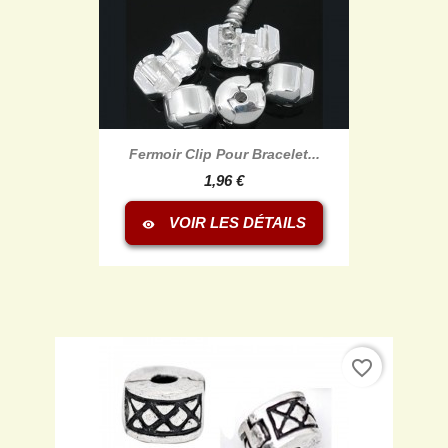
Fermoir Clip Pour Bracelet...
1,96 €
VOIR LES DÉTAILS
visibility
favorite_border