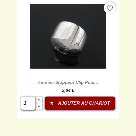
favorite_border
Fermoir Stoppeur Clip Pour...
2,04 €
AJOUTER AU CHARIOT
shopping_cart