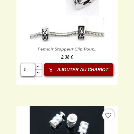
Fermoir Stoppeur Clip Pour...
2,38 €
AJOUTER AU CHARIOT
shopping_cart
favorite_border