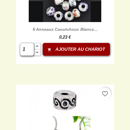
6 Anneaux Caoutchouc Blancs...
0,23 €
AJOUTER AU CHARIOT
shopping_cart
favorite_border