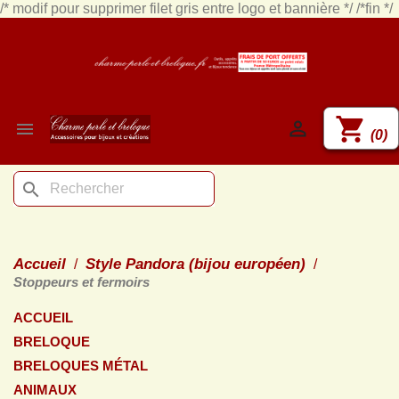
/* modif pour supprimer filet gris entre logo et bannière */
/*fin */
shopping_cart


(0)
search
Accueil
Style Pandora (bijou européen)
Stoppeurs et fermoirs
ACCUEIL
BRELOQUE
BRELOQUES MÉTAL
ANIMAUX