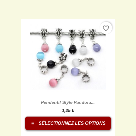
favorite_border

Aperçu rapide
Pendentif Style Pandora...
1,25 €
SÉLECTIONNEZ LES OPTIONS
list