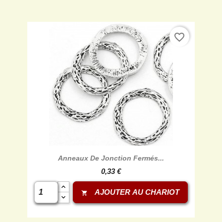
favorite_border

Aperçu rapide
Anneaux De Jonction Fermés...
0,33 €
AJOUTER AU CHARIOT
shopping_cart