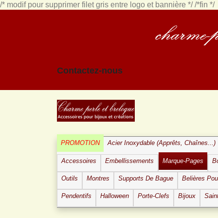
/* modif pour supprimer filet gris entre logo et bannière */
/*fin */
Contactez-nous
PROMOTION
Acier Inoxydable (apprêts, Chaînes...)
Accessoires
Embellissements
Marque-Pages
B
Outils
Montres
Supports De Bague
Belières Po
Pendentifs
Halloween
Porte-Clefs
Bijoux
Sain