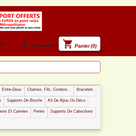
shopping_cart

is

Connexion
Panier
(0)
Entre-Deux
Chaînes, Fils, Cordons...
Bracelets
s
Supports De Broche
Kit De Bijou Ou Déco
hons Et Camées
Perles
Supports De Cabochons