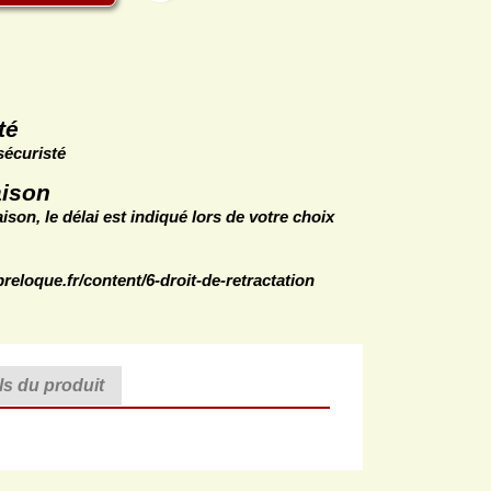
st
té
sécuristé
aison
ison, le délai est indiqué lors de votre choix
breloque.fr/content/6-droit-de-retractation
ls du produit