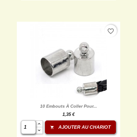
favorite_border

Aperçu rapide
10 Embouts À Coller Pour...
1,35 €
AJOUTER AU CHARIOT
shopping_cart