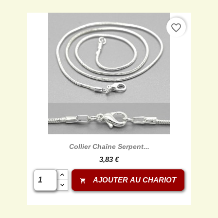
favorite_border

Aperçu rapide
Collier Chaîne Serpent...
3,83 €
AJOUTER AU CHARIOT
shopping_cart