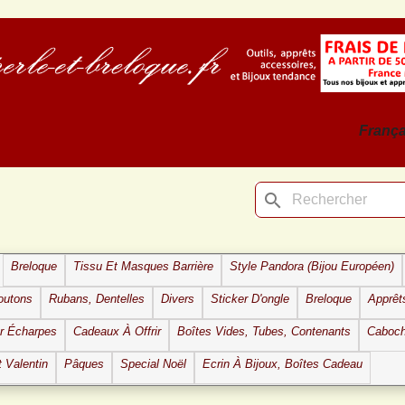
França
search
Breloque
Tissu Et Masques Barrière
Style Pandora (bijou Européen)
outons
Rubans, Dentelles
Divers
Sticker D'ongle
Breloque
Apprêt
ur Écharpes
Cadeaux À Offrir
Boîtes Vides, Tubes, Contenants
Caboc
t Valentin
Pâques
Special Noël
Ecrin À Bijoux, Boîtes Cadeau