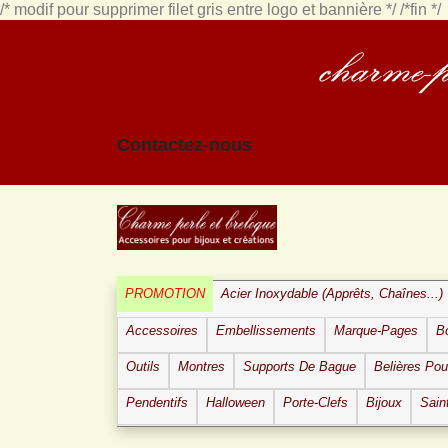
/* modif pour supprimer filet gris entre logo et bannière */
/*fin */
Contactez-nous
PROMOTION
Acier Inoxydable (apprêts, Chaînes...)
Accessoires
Embellissements
Marque-Pages
B
Outils
Montres
Supports De Bague
Belières Po
Pendentifs
Halloween
Porte-Clefs
Bijoux
Sain