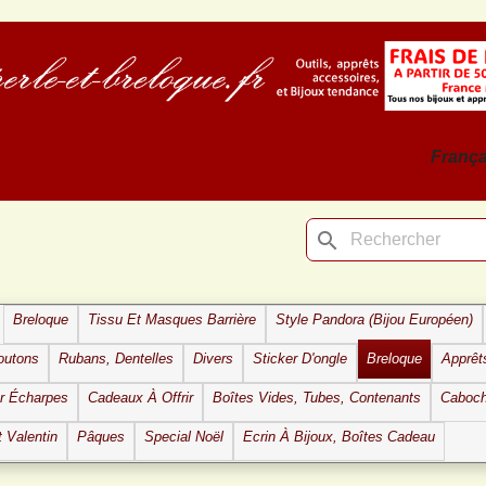
França
search
Breloque
Tissu Et Masques Barrière
Style Pandora (bijou Européen)
outons
Rubans, Dentelles
Divers
Sticker D'ongle
Breloque
Apprêt
ur Écharpes
Cadeaux À Offrir
Boîtes Vides, Tubes, Contenants
Caboc
t Valentin
Pâques
Special Noël
Ecrin À Bijoux, Boîtes Cadeau