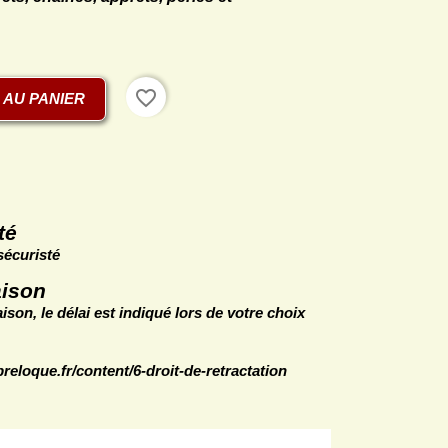
favorite_border
 AU PANIER
st
té
sécuristé
aison
ison, le délai est indiqué lors de votre choix
breloque.fr/content/6-droit-de-retractation