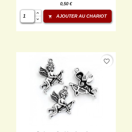
0,50 €
AJOUTER AU CHARIOT
shopping_cart
favorite_border
Aperçu rapide