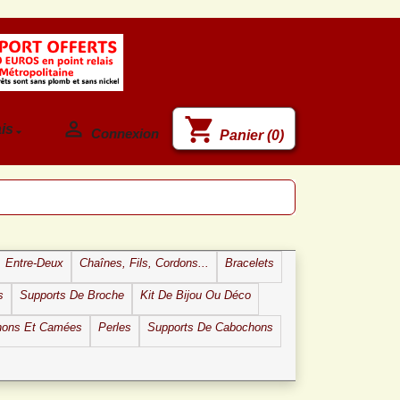
shopping_cart

is

Connexion
Panier
(0)
Entre-Deux
Chaînes, Fils, Cordons...
Bracelets
s
Supports De Broche
Kit De Bijou Ou Déco
hons Et Camées
Perles
Supports De Cabochons