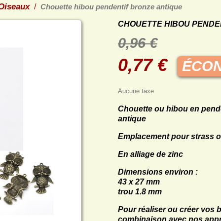
Oiseaux
Chouette hibou pendentif bronze antique
CHOUETTE HIBOU PENDE
0,96 €
0,77 €
ÉCON
Aucune taxe
Chouette ou hibou en pende
antique
Emplacement pour strass o
En alliage de zinc
Dimensions environ :
43 x 27 mm
trou 1.8 mm
Pour réaliser ou créer vos b
combinaison avec nos apprêt