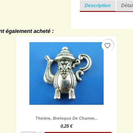
Description
Détai
ont également acheté :
favorite_border

Aperçu rapide
Théière, Breloque De Charme...
0,25 €