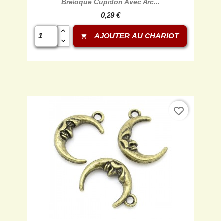

Breloque Cupidon Avec Arc...
0,29 €
AJOUTER AU CHARIOT
shopping_cart
favorite_border