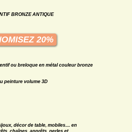
NTIF BRONZE ANTIQUE
OMISEZ 20%
ntif ou breloque en métal couleur bronze
u peinture volume 3D
ijoux, décor de table, mobiles.... en
s, chaînes, apprêts, perles et