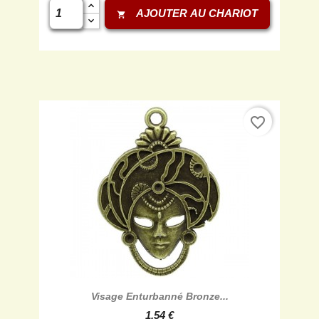
AJOUTER AU CHARIOT
shopping_cart
favorite_border

Aperçu rapide
Visage Enturbanné Bronze...
1,54 €