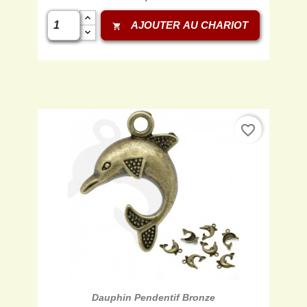
AJOUTER AU CHARIOT
shopping_cart
favorite_border

Aperçu rapide
Dauphin Pendentif Bronze