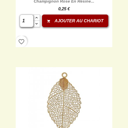
Champignon Rose En Résine...
0,25 €
AJOUTER AU CHARIOT
shopping_cart
favorite_border