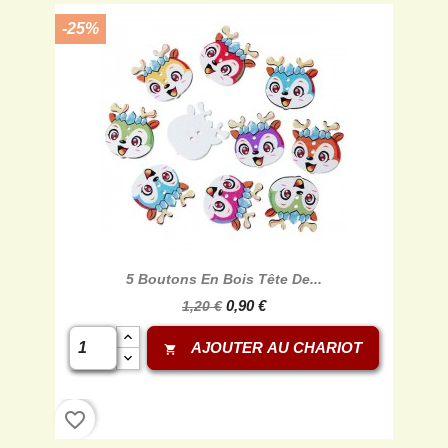
-25%
5 Boutons En Bois Tête De...
0,90 €
1,20 €
AJOUTER AU CHARIOT
shopping_cart
favorite_border