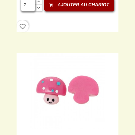
AJOUTER AU CHARIOT
shopping_cart
favorite_border