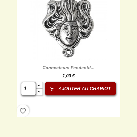
Connecteurs Pendentif...
1,00 €
AJOUTER AU CHARIOT
shopping_cart
favorite_border