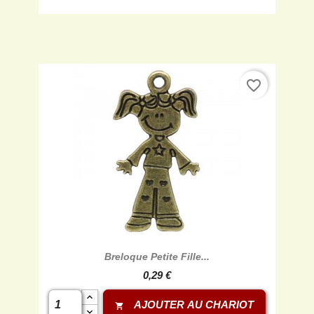
favorite_border
Breloque Petite Fille...
0,29 €
AJOUTER AU CHARIOT
shopping_cart