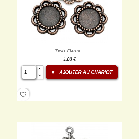
Trois Fleurs...
1,00 €
AJOUTER AU CHARIOT
shopping_cart
favorite_border