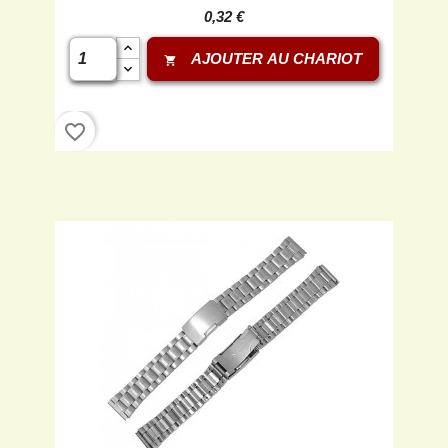
0,32 €
AJOUTER AU CHARIOT
shopping_cart
favorite_border