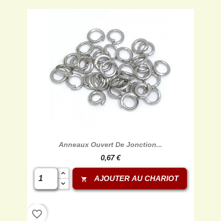
Anneaux Ouvert De Jonction...
0,67 €
AJOUTER AU CHARIOT
shopping_cart
favorite_border