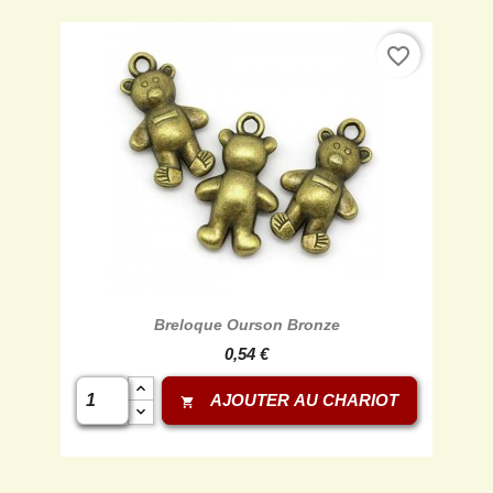
favorite_border
Breloque Ourson Bronze
0,54 €
AJOUTER AU CHARIOT
shopping_cart