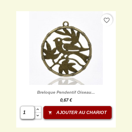
favorite_border
Breloque Pendentif Oiseau...
0,67 €
AJOUTER AU CHARIOT
shopping_cart