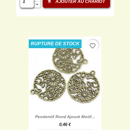
AJOUTER AU CHARIOT
shopping_cart
RUPTURE DE STOCK
favorite_border
Pendentif Rond Ajouré Motif...
0,46 €