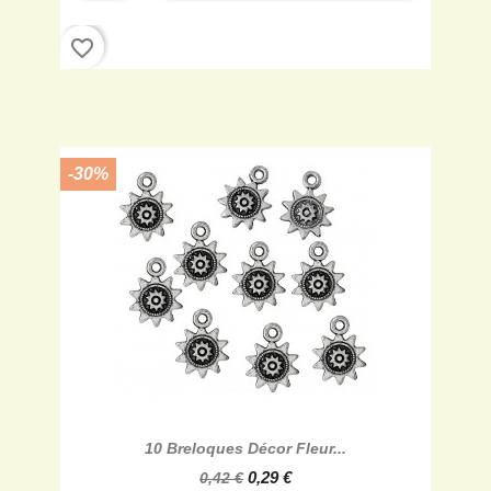
favorite_border
-30%
10 Breloques Décor Fleur...
0,29 €
0,42 €