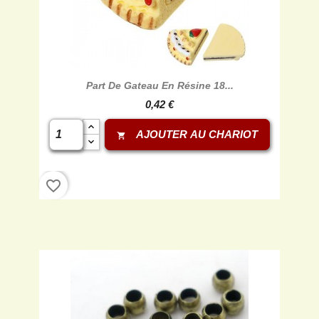
Part De Gateau En Résine 18...
0,42 €
AJOUTER AU CHARIOT
shopping_cart
favorite_border