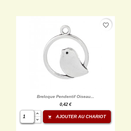
favorite_border
Breloque Pendentif Oiseau...
0,42 €
AJOUTER AU CHARIOT
shopping_cart