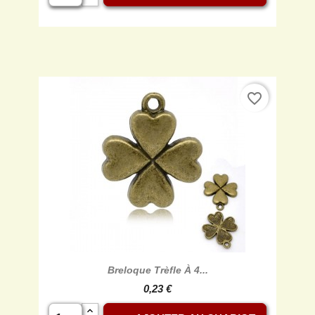
favorite_border
Breloque Trèfle À 4...
0,23 €