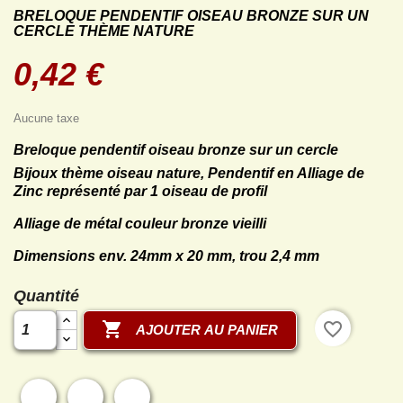
BRELOQUE PENDENTIF OISEAU BRONZE SUR UN
CERCLE THÈME NATURE
0,42 €
Aucune taxe
Breloque pendentif oiseau bronze sur un cercle
Bijoux thème oiseau nature, Pendentif en Alliage de
Zinc représenté par 1 oiseau de profil
Alliage de métal couleur bronze vieilli
Dimensions env. 24mm x 20 mm, trou 2,4 mm
Quantité

favorite_border
AJOUTER AU PANIER
Partager
Tweet
Pinterest