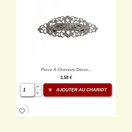
Pince À Cheveux Décor...
3,58 €
AJOUTER AU CHARIOT
shopping_cart
favorite_border