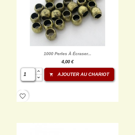
1000 Perles À Écraser...
4,00 €
AJOUTER AU CHARIOT
shopping_cart
favorite_border