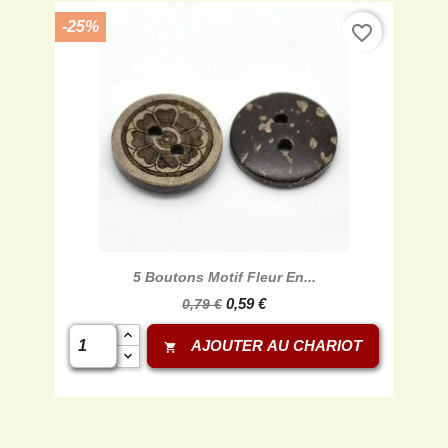
-25%
favorite_border
5 Boutons Motif Fleur En...
0,59 €
0,79 €
AJOUTER AU CHARIOT
shopping_cart