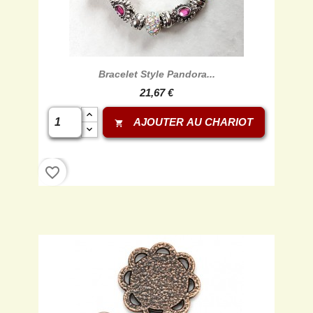
Bracelet Style Pandora...
21,67 €
AJOUTER AU CHARIOT
shopping_cart
favorite_border