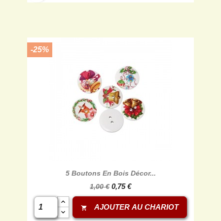
-25%
5 Boutons En Bois Décor...
0,75 €
1,00 €
AJOUTER AU CHARIOT
shopping_cart