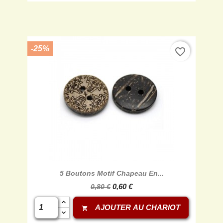
-25%
favorite_border
5 Boutons Motif Chapeau En...
0,60 €
0,80 €
AJOUTER AU CHARIOT
shopping_cart