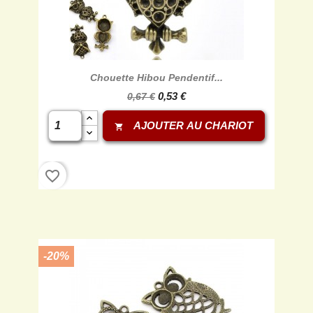
Chouette Hibou Pendentif...
0,53 €
0,67 €
AJOUTER AU CHARIOT
shopping_cart
favorite_border
-20%