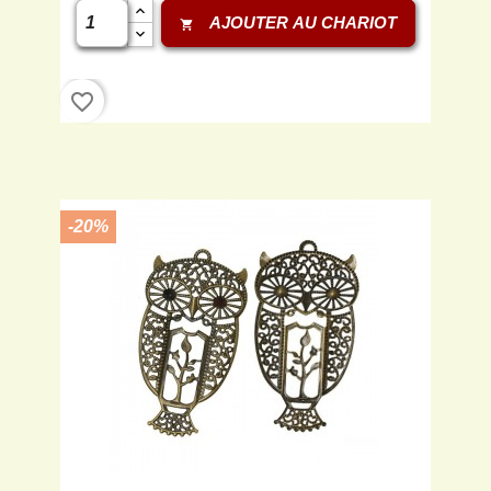
AJOUTER AU CHARIOT
shopping_cart
favorite_border
-20%