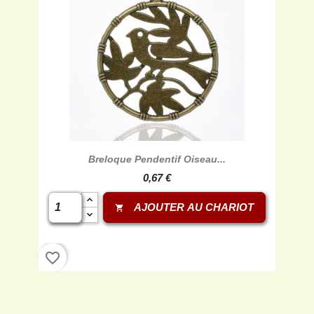
Breloque Pendentif Oiseau...
0,67 €
AJOUTER AU CHARIOT
shopping_cart
favorite_border