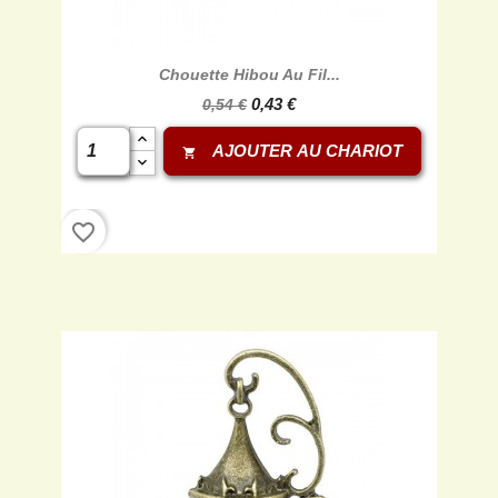
Chouette Hibou Au Fil...
0,43 €
0,54 €
AJOUTER AU CHARIOT
shopping_cart
favorite_border