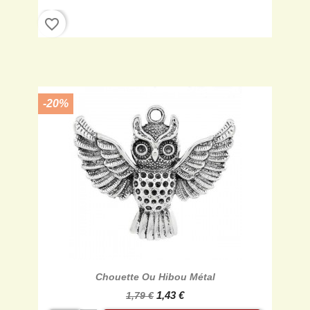
favorite_border
-20%
Chouette Ou Hibou Métal
1,43 €
1,79 €