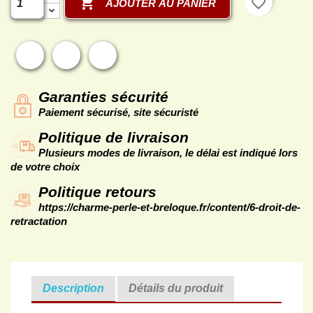

favorite_border
AJOUTER AU PANIER
Partager
Tweet
Pinterest
Garanties sécurité
Paiement sécurisé, site sécuristé
Politique de livraison
Plusieurs modes de livraison, le délai est indiqué lors
de votre choix
Politique retours
https://charme-perle-et-breloque.fr/content/6-droit-de-
retractation
Description
Détails du produit