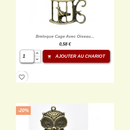
Breloque Cage Avec Oiseau...
0,58 €
AJOUTER AU CHARIOT
shopping_cart
favorite_border
-20%