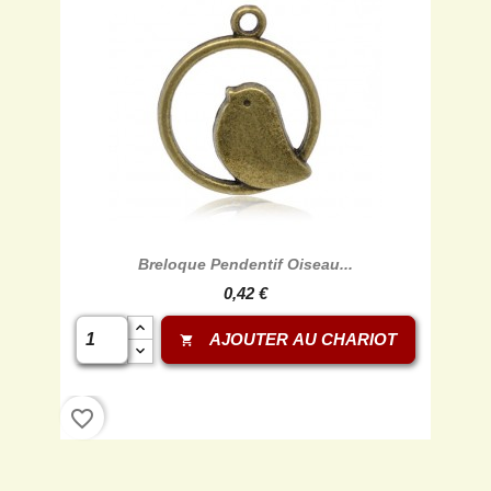
Breloque Pendentif Oiseau...
0,42 €
AJOUTER AU CHARIOT
shopping_cart
favorite_border