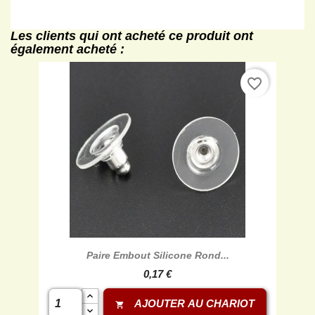
Les clients qui ont acheté ce produit ont
également acheté :
favorite_border
Paire Embout Silicone Rond...
0,17 €
AJOUTER AU CHARIOT
shopping_cart