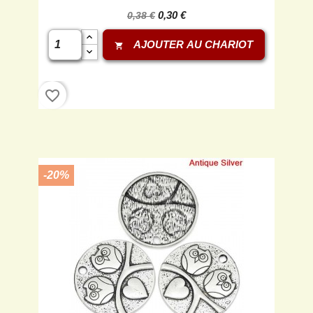
0,30 €
0,38 €
AJOUTER AU CHARIOT
shopping_cart
favorite_border
-20%