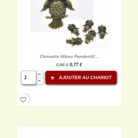
Chouette Hibou Pendentif...
0,77 €
0,96 €
AJOUTER AU CHARIOT
shopping_cart
favorite_border