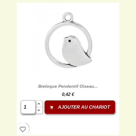
Breloque Pendentif Oiseau...
0,42 €
AJOUTER AU CHARIOT
shopping_cart
favorite_border