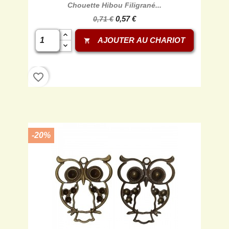
Chouette Hibou Filigrané...
0,57 €
0,71 €
AJOUTER AU CHARIOT
shopping_cart
favorite_border
-20%