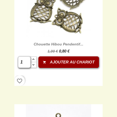
Chouette Hibou Pendentif...
0,80 €
1,00 €
AJOUTER AU CHARIOT
shopping_cart
favorite_border