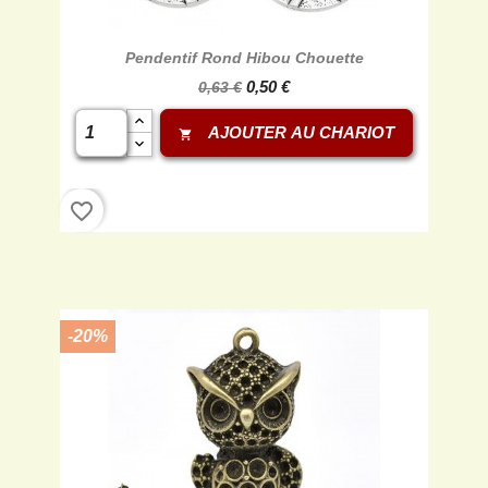
Pendentif Rond Hibou Chouette
0,50 €
0,63 €
AJOUTER AU CHARIOT
shopping_cart
favorite_border
-20%